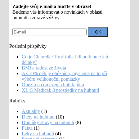
Zadejte svůj e-mail a buďte v obraze!
Budeme vás informovat o novinkách v oblasti
hubnutí a zdravé výživy:
Poslední příspěvky
Co je Chlorella? Proč tolik lidí potřebuje její
účinky?
BMI a radost ze života
Až 10% dětí je obézních, mysleme na to pří
výběru velikonoční pomlázky
Obezin na omezení chuti k jídlu
XL-S Medical: 3 prostředky na hubnutí
Rubriky
Aktuality
(1)
Diety na hubnutí
(10)
Doplňky stravy na hubnutí
(8)
Fakta
(1)
Léky na hubnutí
(4)