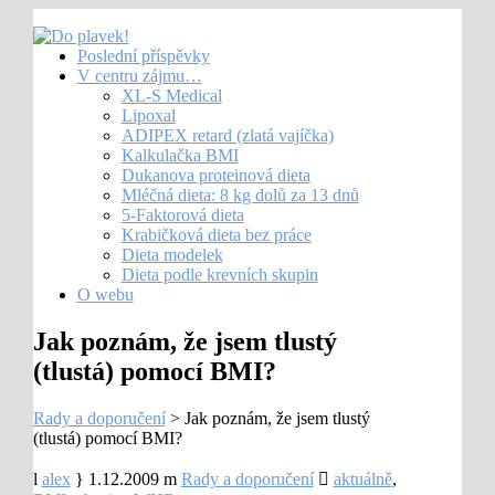
Poslední příspěvky
V centru zájmu…
XL-S Medical
Lipoxal
ADIPEX retard (zlatá vajíčka)
Kalkulačka BMI
Dukanova proteinová dieta
Mléčná dieta: 8 kg dolů za 13 dnů
5-Faktorová dieta
Krabičková dieta bez práce
Dieta modelek
Dieta podle krevních skupin
O webu
Jak poznám, že jsem tlustý
(tlustá) pomocí BMI?
Rady a doporučení
>
Jak poznám, že jsem tlustý
(tlustá) pomocí BMI?
alex
1.12.2009
Rady a doporučení
aktuálně
,