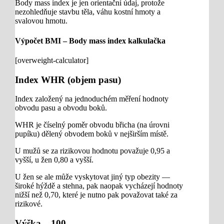
Body mass index je jen orientační údaj, protože
nezohledňuje stavbu těla, váhu kostní hmoty a
svalovou hmotu.
Výpočet BMI – Body mass index kalkulačka
[overweight-calculator]
Index WHR (objem pasu)
Index založený na jednoduchém měření hodnoty
obvodu pasu a obvodu boků.
WHR je číselný poměr obvodu břicha (na úrovni
pupíku) dělený obvodem boků v nejširším místě.
U mužů se za rizikovou hodnotu považuje 0,95 a
vyšší, u žen 0,80 a vyšší.
U žen se ale může vyskytovat jiný typ obezity —
široké hýždě a stehna, pak naopak vycházejí hodnoty
nižší než 0,70, které je nutno pak považovat také za
rizikové.
Výška – 100