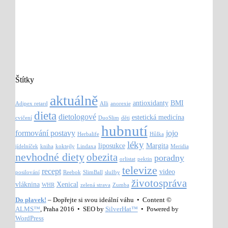
Štítky
aktuálně
antioxidanty
BMI
Adipex retard
Alli
anorexie
dieta
dietologové
estetická medicína
cvičení
DuoSlim
děti
hubnutí
formování postavy
jojo
Herbalife
Hůlka
léky
liposukce
Margita
jídelníček
kniha
koktejly
Lindaxa
Meridia
nevhodné diety
obezita
poradny
orlistat
pektin
televize
recept
video
posilování
Reebok
SlimBall
služby
životospráva
vláknina
Xenical
WHR
zelená strava
Zumba
Do plavek!
– Dopřejte si svou ideální váhu • Content ©
ALMS™
, Praha 2016 • SEO by
SilverHat™
• Powered by
WordPress