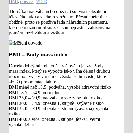
BMI
,
obezita
,
WHR
Tloušťka (nadváha nebo obezita) souvisí s obsahem
tělesného tuku a s jeho rozložením. Přesné měření je
obtížné, proto se používá řada náhradních parametrů,
které je možno určit snáze. Jsou nejčastěji založeny na
poměru mezi váhou a výškou.
BMI – Body mass index
Docela dobrý odhad tloušťky člověka je tzv. Body
mass index, který se vypočte jako váha dělená druhou
mocninou výšky v metrech. Získá se tím číslo, které
slouží pro orientaci takto:
BMI méně než 18,5: podváha, vysoké zdravotní riziko
BMI 18,5 – 24,9: normální
BMI 25,0 – 29,9: nadváha, nízké zdravotní riziko
BMI 30,0 – 34,9: obezita 1. stupně, zvýšené riziko
BMI 35,0 – 39,9: obezita 2. stupně (závažná), vysoké
riziko
BMI 40,0 a více: obezita 3. stupně (těžká), velmi
vysoké riziko