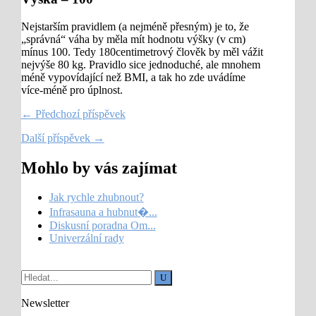
Nejstarším pravidlem (a nejméně přesným) je to, že
„správná“ váha by měla mít hodnotu výšky (v cm)
mínus 100. Tedy 180centimetrový člověk by měl vážit
nejvýše 80 kg. Pravidlo sice jednoduché, ale mnohem
méně vypovídající než BMI, a tak ho zde uvádíme
více-méně pro úplnost.
← Předchozí příspěvek
Další příspěvek →
Mohlo by vás zajímat
Jak rychle zhubnout?
Infrasauna a hubnut�...
Diskusní poradna Om...
Univerzální rady
Newsletter