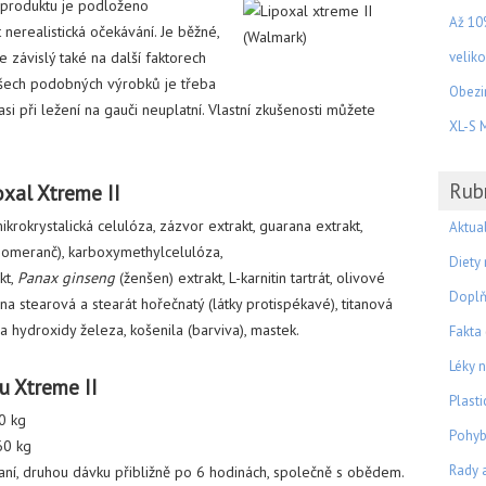
 produktu je podloženo
Až 10
nerealistická očekávání. Je běžné,
e závislý také na další faktorech
velik
 všech podobných výrobků je třeba
Obezin
asi při ležení na gauči neuplatní. Vlastní zkušenosti můžete
XL-S M
Rub
oxal Xtreme II
ikrokrystalická celulóza, zázvor extrakt, guarana extrakt,
Aktual
pomeranč), karboxymethylcelulóza,
Diety
kt,
Panax ginseng
(ženšen) extrakt, L-karnitin tartrát, olivové
Doplň
lina stearová a stearát hořečnatý (látky protispékavé), titanová
a hydroxidy železa, košenila (barviva), mastek.
Fakta
Léky 
u Xtreme II
Plasti
0 kg
Pohyb
60 kg
Rady 
daní, druhou dávku přibližně po 6 hodinách, společně s obědem.