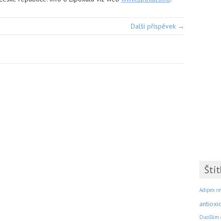
Další příspěvek →
Štít
Adipex re
antioxi
DuoSlim