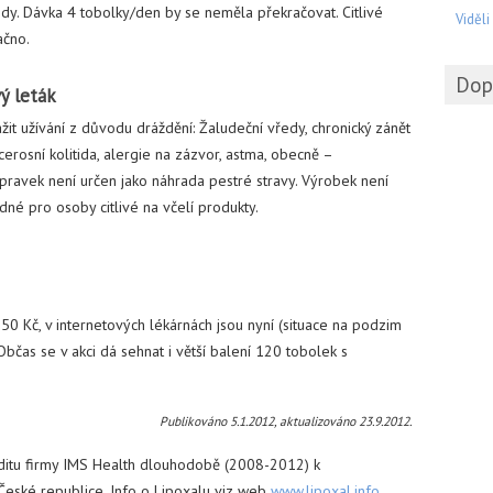
y. Dávka 4 tobolky/den by se neměla překračovat. Citlivé
Viděli
ačno.
Dop
ý leták
žit užívání z důvodu dráždění: Žaludeční vředy, chronický zánět
cerosní kolitida, alergie na zázvor, astma, obecně –
pravek není určen jako náhrada pestré stravy. Výrobek není
odné pro osoby citlivé na včelí produkty.
0 Kč, v internetových lékárnách jsou nyní (situace na podzim
bčas se v akci dá sehnat i větší balení 120 tobolek s
Publikováno 5.1.2012, aktualizováno 23.9.2012.
uditu firmy IMS Health dlouhodobě (2008-2012) k
České republice. Info o Lipoxalu viz web
www.lipoxal.info
.