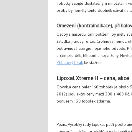
Tobolky zapijte dostatečným množstvím vod
osoby by neměly tento doplněk užívat na l
Omezení (kontraindikace), příbalov
Osoby s následujícími potížemi by měly zvá
žaludku, jícnový reflux, Crohnova nemoc, ul
potravinová alergie nejasného původu. Pří
určen pro děti, těhotné a kojící ženy. Nevh
Příbalový leták
ke stažení.
Lipoxal Xtreme II – cena, akce
Obvyklá cena balení 60 tobolek je okolo 55
2012) jsou akční ceny mezi 300 a 400 Kč. O
bonusem +30 tobolek zdarma.
Pozn.: Výrobky řady Lipoxal patří podle a
nejprodávanějším produktům na hubnutí v 