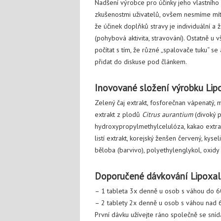
Nadšení výrobce pro účinky jeho vlastního
zkušenostmi uživatelů, ovšem nesmíme mít 
že účinek doplňků stravy je individuální a ž
(pohybová aktivita, stravování). Ostatně u
počítat s tím, že různé „spalovače tuku“ se 
přidat do diskuse pod článkem.
Inovované složení výrobku Lip
Zelený čaj extrakt, fosforečnan vápenatý, m
extrakt z plodů
Citrus aurantium
(divoký 
hydroxypropylmethylcelulóza, kakao extra
listí extrakt, korejský ženšen červený, kyse
běloba (barvivo), polyethylenglykol, oxidy 
Doporučené dávkování Lipoxal
– 1 tableta 3x denně u osob s váhou do 6
– 2 tablety 2x denně u osob s váhou nad 
První dávku užívejte ráno společně se sní