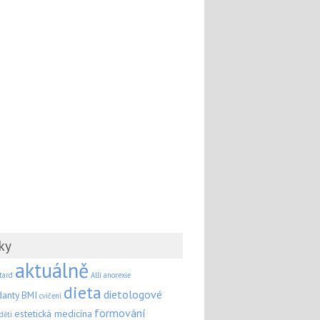
ky
aktuálně
tard
Alli
anorexie
dieta
dietologové
danty
BMI
cvičení
formování
estetická medicína
děti