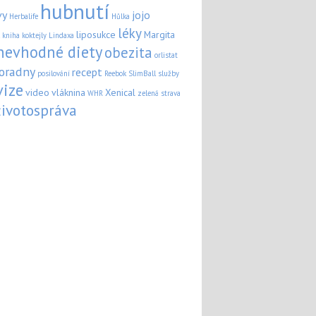
hubnutí
vy
jojo
Herbalife
Hůlka
léky
liposukce
Margita
kniha
koktejly
Lindaxa
nevhodné diety
obezita
orlistat
oradny
recept
posilování
Reebok
SlimBall
služby
vize
video
vláknina
Xenical
WHR
zelená strava
životospráva