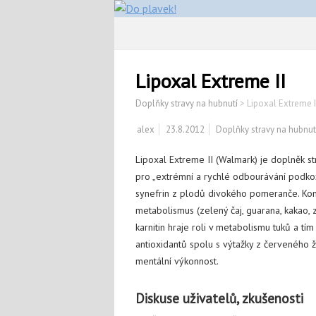
Lipoxal Extreme II
Doplňky stravy na hubnutí
>
Lipoxal Extreme I
alex
23.8.2012
Doplňky stravy na hubnut
Lipoxal Extreme II (Walmark) je doplněk s
pro „extrémní a rychlé odbourávání podkož
synefrin z plodů divokého pomeranče. Kom
metabolismus (zelený čaj, guarana, kakao, 
karnitin hraje roli v metabolismu tuků a 
antioxidantů spolu s výtažky z červeného ž
mentální výkonnost.
Diskuse uživatelů, zkušenosti