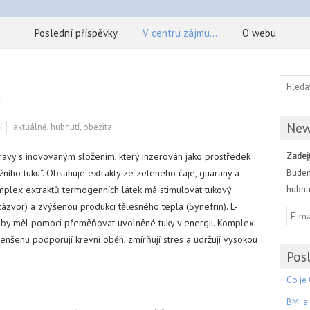
Poslední příspěvky
V centru zájmu…
O webu
I
New
í
aktuálně
,
hubnutí
,
obezita
travy s inovovaným složením, který inzerován jako prostředek
Zadejt
ního tuku“. Obsahuje extrakty ze zeleného čaje, guarany a
Budem
plex extraktů termogenních látek má stimulovat tukový
hubnut
zázvor) a zvýšenou produkci tělesného tepla (Synefrin). L-
tím by měl pomoci přeměňovat uvolněné tuky v energii. Komplex
enšenu podporují krevní oběh, zmírňují stres a udržují vysokou
Posl
Co je 
BMI a 