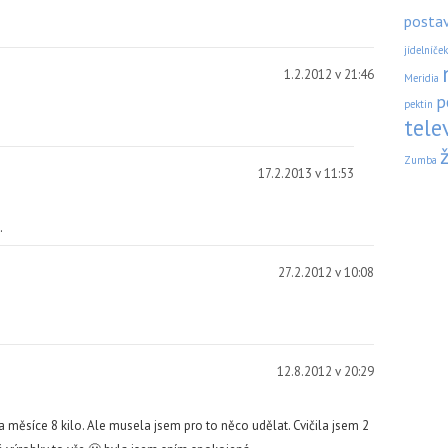
posta
jídelníček
1.2.2012 v 21:46
Meridia
p
pektin
tele
Zumba
17.2.2013 v 11:53
.
27.2.2012 v 10:08
12.8.2012 v 20:29
a měsíce 8 kilo. Ale musela jsem pro to něco udělat. Cvičila jsem 2