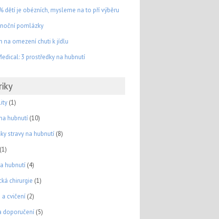
% dětí je obézních, mysleme na to pří výběru
onoční pomlázky
 na omezení chuti k jídlu
edical: 3 prostředky na hubnutí
riky
ity
(1)
 na hubnutí
(10)
ky stravy na hubnutí
(8)
(1)
na hubnutí
(4)
cká chirurgie
(1)
 a cvičení
(2)
a doporučení
(5)