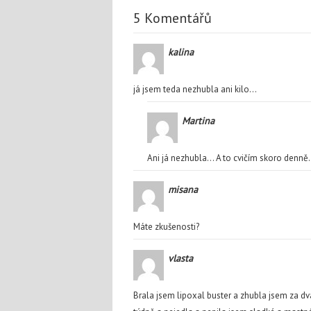
5 Komentářů
kalina
já jsem teda nezhubla ani kilo…
Martina
Ani já nezhubla… A to cvičím skoro denně.
misana
Máte zkušenosti?
vlasta
Brala jsem lipoxal buster a zhubla jsem za dv