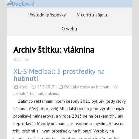
Poslední příspěvky
V centru zájmu…
O webu
Archiv štítku:
vláknina
vláknina
XL-S Medical: 3 prostředky na
hubnutí
alex
25.5.2013
Doplňky stravy na hubnutí
aktuálně
,
hubnutí
,
vláknina
Zatímco reklamním hitem sezóny 2011 byl lék (tedy slovy
zákona léčivý přípravek) Alli, další rok ho jeho výrobce nijak
pronikavě neinzeroval a v roce 2013 se na českém trhu ani
neprodává. Důvody neznám, ale osobně si myslím, že asi na
trhu prohrál s jinými prostředky na hubnutí. Výrobky na
hubnutí se často používají opakovaně, protože kůra jeden