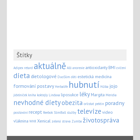
Štítky
aktuálně
antioxidanty
BMI
Adipex retard
Alli
anorexie
cvičení
dieta
dietologové
estetická medicína
DuoSlim
děti
hubnutí
formování postavy
jojo
Herbalife
Hůlka
léky
liposukce
Margita
jídelníček
kniha
koktejly
Lindaxa
Meridia
nevhodné diety
obezita
poradny
orlistat
pektin
televize
recept
video
posilování
Reebok
SlimBall
služby
životospráva
vláknina
Xenical
WHR
zelená strava
Zumba