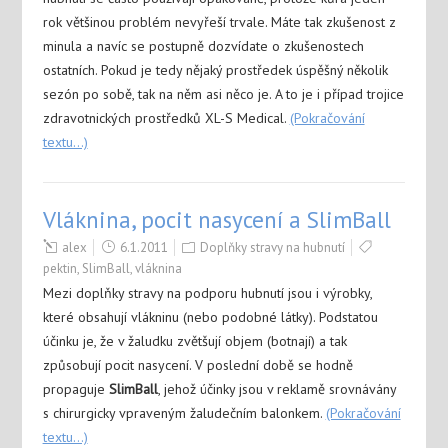
rok většinou problém nevyřeší trvale. Máte tak zkušenost z
minula a navíc se postupně dozvídate o zkušenostech
ostatních. Pokud je tedy nějaký prostředek úspěšný několik
sezón po sobě, tak na něm asi něco je. A to je i případ trojice
zdravotnických prostředků XL-S Medical.
(Pokračování
textu…)
Vláknina, pocit nasycení a SlimBall
alex
6.1.2011
Doplňky stravy na hubnutí
pektin
,
SlimBall
,
vláknina
Mezi doplňky stravy na podporu hubnutí jsou i výrobky,
které obsahují vlákninu (nebo podobné látky). Podstatou
účinku je, že v žaludku zvětšují objem (botnají) a tak
způsobují pocit nasycení. V poslední době se hodně
propaguje
SlimBall
, jehož účinky jsou v reklamě srovnávány
s chirurgicky vpraveným žaludečním balonkem.
(Pokračování
textu…)