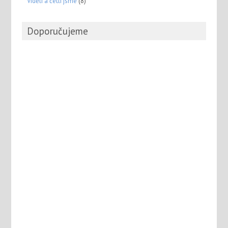
Viděli a četli jsme
(8)
Doporučujeme