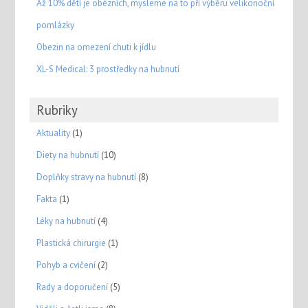
Až 10% dětí je obézních, mysleme na to pří výběru velikonoční
pomlázky
Obezin na omezení chuti k jídlu
XL-S Medical: 3 prostředky na hubnutí
Rubriky
Aktuality
(1)
Diety na hubnutí
(10)
Doplňky stravy na hubnutí
(8)
Fakta
(1)
Léky na hubnutí
(4)
Plastická chirurgie
(1)
Pohyb a cvičení
(2)
Rady a doporučení
(5)