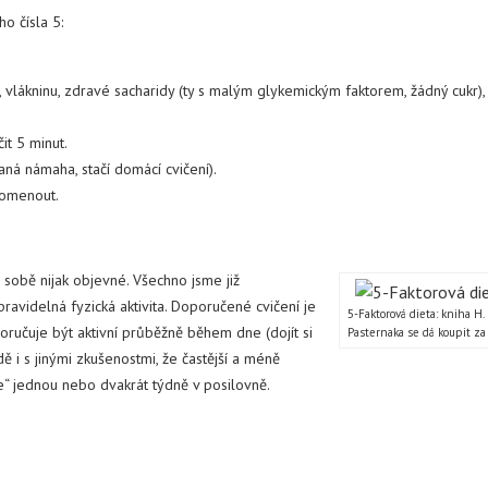
o čísla 5:
, vlákninu, zdravé sacharidy (ty s malým glykemickým faktorem, žádný cukr),
it 5 minut.
ná námaha, stačí domácí cvičení).
pomenout.
 sobě nijak objevné. Všechno jsme již
ravidelná fyzická aktivita. Doporučené cvičení je
5-Faktorová dieta: kniha H.
poručuje být aktivní průběžně během dne (dojít si
Pasternaka se dá koupit za
dě i s jinými zkušenostmi, že častější a méně
 se“ jednou nebo dvakrát týdně v posilovně.