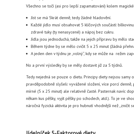
Všechno se točí (asi pro lepší zapamatování) kolem magickéh
Jíst se má 5krát denně, tedy žádné hladovění.
Každé jídlo musí obsahovat 5 klíčových součástí: bílkovinu
zdravé tuky (ty nenasycené) a nápoj bez cukru.
Jídla jsou jednoduchá, takže na jejich přípravu by mělo stač
Během týdne by se mělo cvičit 5 x 25 minut (žádná přehna
A jeden den v týdnu je „volný“, kdy se může na režim za
No a první výsledky by se měly dostavit již za 5 týdnů.
Tedy nejedná se pouze o dietu. Principy diety nejsou samy o
pravděpodobně slyšeli: vyvážené složení, více porcí denně, p
mírné (5 x 25 minut) ale relativně časté. Pasternak navíc do
někam kus pěšky, vyjít pěšky po schodech, atd.). To je ve sho
náročná fyzická aktivita je pro hubnutí vhodnější než „zničit
Jídelníček 5-Faktorové diety