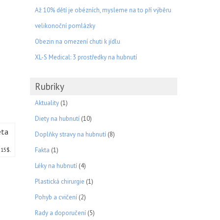
Až 10% dětí je obézních, mysleme na to pří výběru
velikonoční pomlázky
Obezin na omezení chuti k jídlu
XL-S Medical: 3 prostředky na hubnutí
Rubriky
Aktuality
(1)
Diety na hubnutí
(10)
Doplňky stravy na hubnutí
(8)
Fakta
(1)
 15$.
Léky na hubnutí
(4)
Plastická chirurgie
(1)
Pohyb a cvičení
(2)
Rady a doporučení
(5)