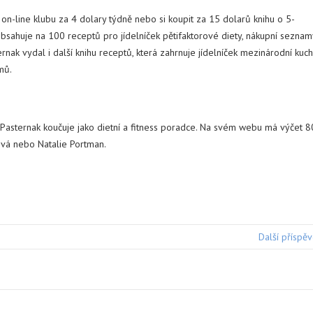
on-line klubu za 4 dolary týdně nebo si koupit za 15 dolarů knihu o 5-
bsahuje na 100 receptů pro jídelníček pětifaktorové diety, nákupní seznam
ernak vydal i další knihu receptů, která zahrnuje jídelníček mezinárodní kuc
mů.
 Pasternak koučuje jako dietní a fitness poradce. Na svém webu má výčet 8
ová nebo Natalie Portman.
Další příspě