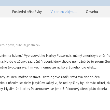
Poslední příspěvky
V centru zájmu…
O webu
ietologové
,
hubnutí
,
jídelníček
ením na hubnutí. Vypracoval ho Harley Pasternak, známý americký trenér fi
edna. Nejde o žádný „zázračný“ recept, který slibuje nemožné. Je to promyšle
měně životosprávy. Tím velmi omezuje riziko zrádného jojo efektu.
echny, asi není možné sestavit. Dietologové raději staví svá doporučení
ako s učením se cizím jazykům: každý ví, že nejlepší by byl domácí učitel, al
ky. Myslím, že Harley Pasternakovi se jeho 5-faktorový dietní plán docela