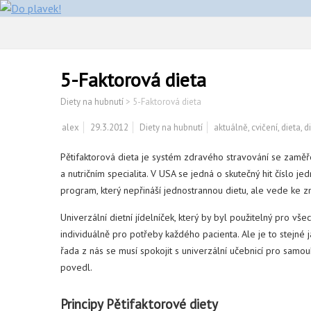
5-Faktorová dieta
Diety na hubnutí
>
5-Faktorová dieta
alex
29.3.2012
Diety na hubnutí
aktuálně
,
cvičení
,
dieta
,
d
Pětifaktorová dieta je systém zdravého stravování se zaměř
a nutričním specialita. V USA se jedná o skutečný hit číslo j
program, který nepřináší jednostrannou dietu, ale vede ke z
Univerzální dietní jídelníček, který by byl použitelný pro vš
individuálně pro potřeby každého pacienta. Ale je to stejné j
řada z nás se musí spokojit s univerzální učebnicí pro samou
povedl.
Principy Pětifaktorové diety