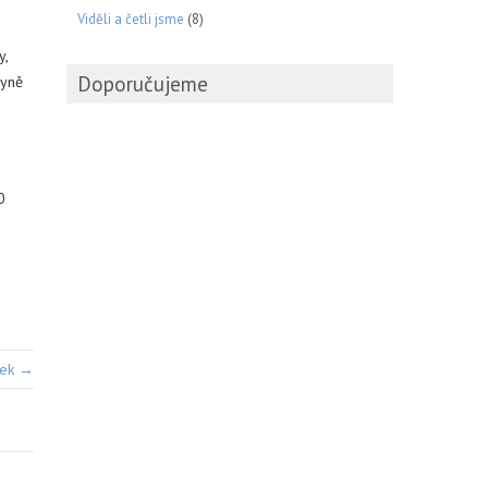
Viděli a četli jsme
(8)
y,
Doporučujeme
hyně
0
vek →