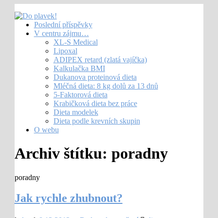
Poslední příspěvky
V centru zájmu…
XL-S Medical
Lipoxal
ADIPEX retard (zlatá vajíčka)
Kalkulačka BMI
Dukanova proteinová dieta
Mléčná dieta: 8 kg dolů za 13 dnů
5-Faktorová dieta
Krabičková dieta bez práce
Dieta modelek
Dieta podle krevních skupin
O webu
Archiv štítku:
poradny
poradny
Jak rychle zhubnout?