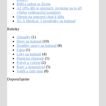
BMI a radost ze života
Až 10% dětí je obézních, mysleme na to pří
výběru velikonoční pomlázky
Obezin na omezení chuti k jídlu
XL-S Medical: 3 prostředky na hubnutí
Rubriky
Aktuality
(1)
Diety na hubnutí
(10)
Doplňky stravy na hubnutí
(8)
Fakta
(1)
Léky na hubnutí
(4)
Plastická chirurgie
(1)
Pohyb a cvičení
(2)
Rady a doporučení
(5)
Viděli a četli jsme
(8)
Doporučujeme