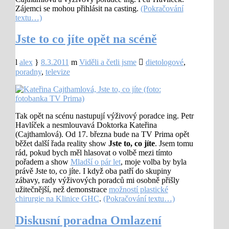
Zájemci se mohou přihlásit na casting.
(Pokračování
textu…)
Jste to co jíte opět na scéně
alex
8.3.2011
Viděli a četli jsme
dietologové
,
poradny
,
televize
Tak opět na scénu nastupují výživový poradce ing. Petr
Havlíček a nesmlouvavá Doktorka Kateřina
(Cajthamlová). Od 17. března bude na TV Prima opět
běžet další řada reality show
Jste to, co jíte
. Jsem tomu
rád, pokud bych měl hlasovat o volbě mezi tímto
pořadem a show
Mladší o pár let
, moje volba by byla
právě Jste to, co jíte. I když oba patří do skupiny
zábavy, rady výživových poradců mi osobně přišly
užitečnější, než demonstrace
možností plastické
chirurgie na Klinice GHC
.
(Pokračování textu…)
Diskusní poradna Omlazení