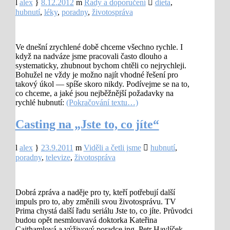
alex
8.12.2012
Rady a doporučení
dieta
,
hubnutí
,
léky
,
poradny
,
životospráva
Ve dnešní zrychlené době chceme všechno rychle. I
když na nadváze jsme pracovali často dlouho a
systematicky, zhubnout bychom chtěli co nejrychleji.
Bohužel ne vždy je možno najít vhodné řešení pro
takový úkol — spíše skoro nikdy. Podívejme se na to,
co chceme, a jaké jsou nejběžnější požadavky na
rychlé hubnutí:
(Pokračování textu…)
Casting na „Jste to, co jíte“
alex
23.9.2011
Viděli a četli jsme
hubnutí
,
poradny
,
televize
,
životospráva
Dobrá zpráva a naděje pro ty, kteří potřebují další
impuls pro to, aby změnili svou životosprávu. TV
Prima chystá další řadu seriálu Jste to, co jíte. Průvodci
budou opět nesmlouvavá doktorka Kateřina
Cajthamlová a výživový poradce ing. Petr Havlíček.