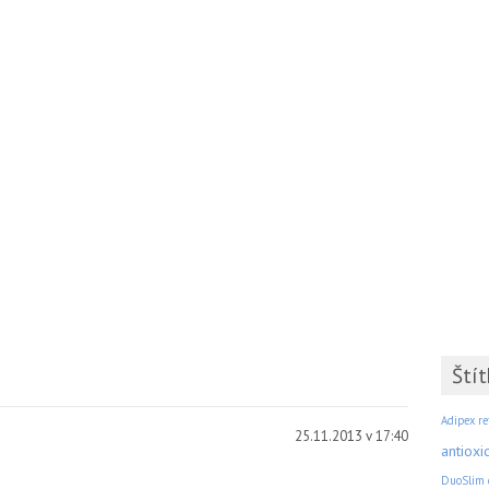
Štít
Adipex re
25.11.2013 v 17:40
antioxi
DuoSlim