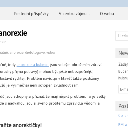
Poslední příspěvky
V centru zájmu…
O webu
anorexie
exie
New
uálně
,
anorexie
,
dietologové
,
video
ačné, tedy
anorexie a bulimie
, jsou velkým ohrožením zdraví.
Zadejt
poruchy přijmu potravy) mohou být ještě nebezpečnější,
Budem
stavit rychleji. Problém navíc „je v hlavě“, takže postižený
hubnut
mužů je vyjímečná) není schopen zvládnout sám.
adů jsou schopny si přiznat, že mají nějaký problém. To je velký
lidé s nadváhou jsou si svého problému zpravidla vědomi a
Posl
Co je 
raňte anorektičky!
BMI a 