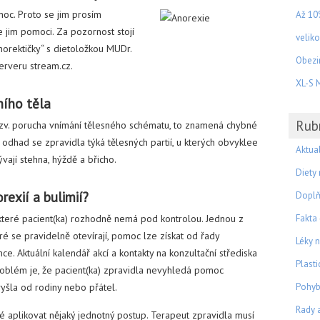
moc. Proto se jim prosím
Až 10
e jim pomoci. Za pozornost stojí
velik
norektičky“ s dietoložkou MUDr.
Obezin
erveru stream.cz.
XL-S M
ního těla
Rub
tzv. porucha vnímání tělesného schématu, to znamená chybné
ý odhad se zpravidla týká tělesných partií, u kterých obvyklee
Aktual
ývají stehna, hýždě a břicho.
Diety
rexií a bulimií?
Doplň
 které pacient(ka) rozhodně nemá pod kontrolou. Jednou z
Fakta
eré se pravidelně otevírají, pomoc lze získat od řady
Léky 
nce. Aktuální kalendář akcí a kontakty na konzultační střediska
Plasti
oblém je, že pacient(ka) zpravidla nevyhledá pomoc
 vyšla od rodiny nebo přátel.
Pohyb
Rady 
plikovat nějaký jednotný postup. Terapeut zpravidla musí