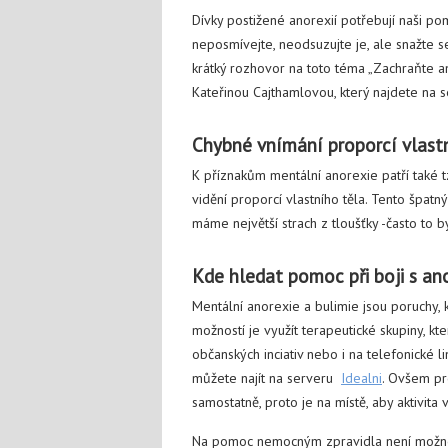
Dívky postižené anorexií potřebují naši po
neposmívejte, neodsuzujte je, ale snažte s
krátký rozhovor na toto téma „Zachraňte a
Kateřinou Cajthamlovou, který najdete na s
Chybné vnímání proporcí vlast
K příznakům mentální anorexie patří také 
vidění proporcí vlastního těla. Tento špatn
máme největší strach z tloušťky -často to b
Kde hledat pomoc při boji s ano
Mentální anorexie a bulimie jsou poruchy,
možností je využít terapeutické skupiny, kt
občanských inciativ nebo i na telefonické li
můžete najít na serveru
Idealni
. Ovšem pr
samostatně, proto je na místě, aby aktivita
Na pomoc nemocným zpravidla není možné a