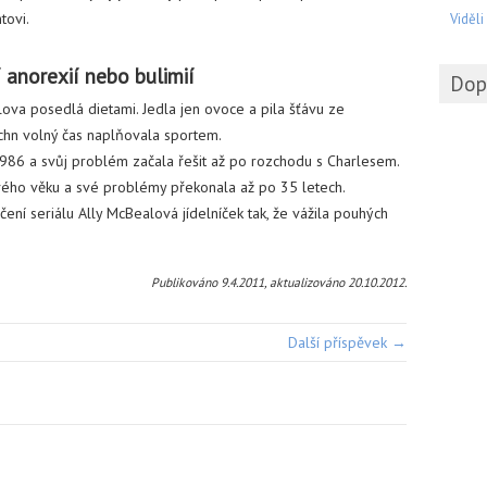
tovi.
Viděli
í anorexií nebo bulimií
Dop
lova posedlá dietami. Jedla jen ovoce a pila šťávu ze
chn volný čas naplňovala sportem.
1986 a svůj problém začala řešit až po rozchodu s Charlesem.
svého věku a své problémy překonala až po 35 letech.
ní seriálu Ally McBealová jídelníček tak, že vážila pouhých
Publikováno 9.4.2011, aktualizováno 20.10.2012.
Další příspěvek →