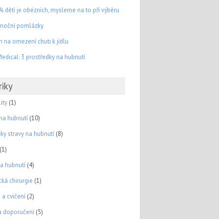
% dětí je obézních, mysleme na to pří výběru
onoční pomlázky
 na omezení chuti k jídlu
edical: 3 prostředky na hubnutí
riky
ity
(1)
 na hubnutí
(10)
ky stravy na hubnutí
(8)
(1)
na hubnutí
(4)
cká chirurgie
(1)
 a cvičení
(2)
a doporučení
(5)