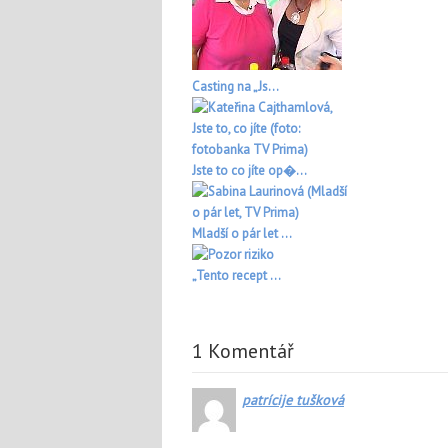
Casting na „Js...
Jste to co jíte op�...
Mladší o pár let ...
„Tento recept ...
1 Komentář
patrícije tušková