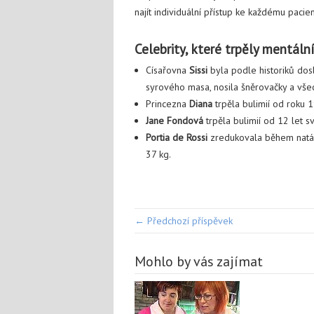
najít individuální přístup ke každému pacien
Celebrity, které trpěly mentáln
Císařovna
Sissi
byla podle historiků dos
syrového masa, nosila šněrovačky a vše
Princezna
Diana
trpěla bulimií od roku 
Jane Fondová
trpěla bulimií od 12 let 
Portia de Rossi
zredukovala během natáče
37 kg.
← Předchozí příspěvek
Mohlo by vás zajímat