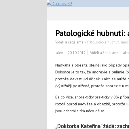
Patologické hubnutí: 
Viděli a četli jsme
>
Patologické hubnutí: anor
alex
20.10.2012
Viděli a četli jsme
akt
Nadváha a obezita, stejně jako případy op
Dokonce je to tak, že anorexie a bulimie (
protože devastující účinek u nich se může do
(výstižněji postižená, protože anorexie u 
Ba co více, anorektičky prakticky v 0% příp
rozdíl oproti nadváze a obezitě, protože 
jsou ochotni s tím něco dělat.
„Doktorka Kateřina“ žádá: zach