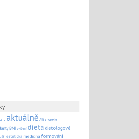
ky
aktuálně
tard
Alli
anorexie
dieta
dietologové
danty
BMI
cvičení
formování
estetická medicína
děti