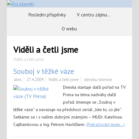
Poslední příspěvky
V centru zájmu…
O webu
Viděli a četli jsme
Viděli a četli jsme
Souboj v těžké váze
alex
27.4.2009
Viděli a četli jsme
obezita
,
televize
Dneska startuje další pořad na TV
Prima na téma nadváhy další
pořad. Jmenuje se „Souboj v
těžké váze“ a navazuje na předchozí seriál „Jste to, co jíte“.
Setkáme se i s našimi dobrými známými – MUDr. Kateřinou
Cajthamlovou a Ing. Petrem Havlíčkem.
(Pokračování textu…)