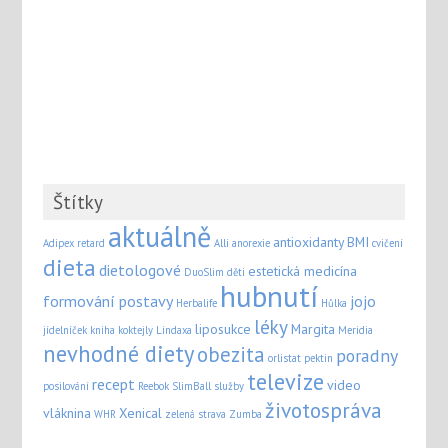
Štítky
aktuálně
antioxidanty
BMI
Adipex retard
Alli
anorexie
cvičení
dieta
dietologové
estetická medicína
DuoSlim
děti
hubnutí
formování postavy
jojo
Herbalife
Hůlka
léky
liposukce
Margita
jídelníček
kniha
koktejly
Lindaxa
Meridia
nevhodné diety
obezita
poradny
orlistat
pektin
televize
recept
video
posilování
Reebok
SlimBall
služby
životospráva
vláknina
Xenical
WHR
zelená strava
Zumba