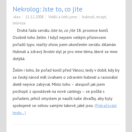
Nekrolog: Jste to, co jíte
alex
11.12.2008
Viděli a četli jsme
hubnutí
,
recept
,
televize
Druhá řada seriálu
Jste to, co jíte
18. prosince končí.
Osobně toho želím. I když nejsem velkým příznivcem
pořadů typu
reality show
, jsem ukončením seriálu zklamán.
Hubnutí a zdravý životní styl je pro mne téma, které se mne
dotýká.
Želím i toho, že pořad končí před Vánoci, tedy v době, kdy by
se český národ měl úvahami o zdravém hubnutí a racionální
dietě nejvíce zabývat. Místo toho – alespoň jak jsem
pochopil z upoutávek na nové castingy – se počítá s
pořadem, jehož smyslem je naučit naše divačky, aby byly
spokojené se sebou samými takové, jaké jsou.
(Pokračování
textu…)