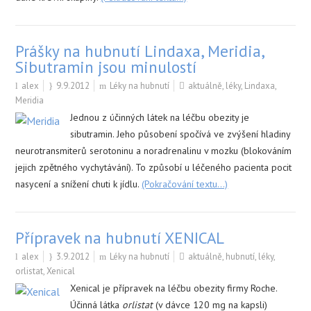
Prášky na hubnutí Lindaxa, Meridia,
Sibutramin jsou minulostí
alex
9.9.2012
Léky na hubnutí
aktuálně
,
léky
,
Lindaxa
,
Meridia
Jednou z účinných látek na léčbu obezity je
sibutramin. Jeho působení spočívá ve zvýšení hladiny
neurotransmiterů serotoninu a noradrenalinu v mozku (blokováním
jejich zpětného vychytávání). To způsobí u léčeného pacienta pocit
nasycení a snížení chuti k jídlu.
(Pokračování textu…)
Přípravek na hubnutí XENICAL
alex
3.9.2012
Léky na hubnutí
aktuálně
,
hubnutí
,
léky
,
orlistat
,
Xenical
Xenical je přípravek na léčbu obezity firmy Roche.
Účinná látka
orlistat
(v dávce 120 mg na kapsli)