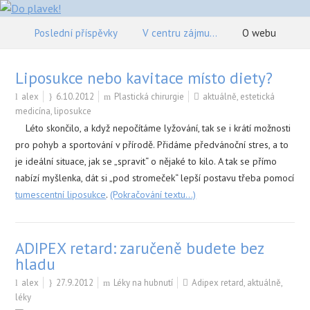
Poslední příspěvky
V centru zájmu…
O webu
Liposukce nebo kavitace místo diety?
alex
6.10.2012
Plastická chirurgie
aktuálně
,
estetická
medicína
,
liposukce
Léto skončilo, a když nepočítáme lyžování, tak se i krátí možnosti
pro pohyb a sportování v přírodě. Přidáme předvánoční stres, a to
je ideální situace, jak se „spravit“ o nějaké to kilo. A tak se přímo
nabízí myšlenka, dát si „pod stromeček“ lepší postavu třeba pomocí
tumescentní liposukce
.
(Pokračování textu…)
ADIPEX retard: zaručeně budete bez
hladu
alex
27.9.2012
Léky na hubnutí
Adipex retard
,
aktuálně
,
léky