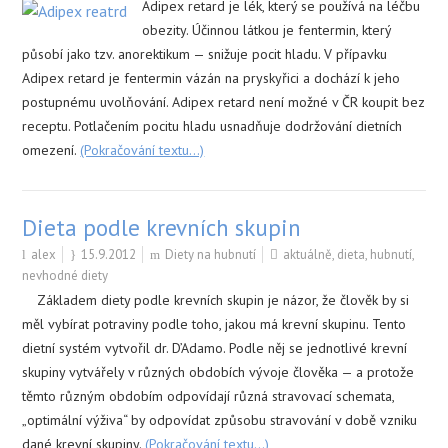
Adipex retard je lék, který se používá na léčbu
obezity. Účinnou látkou je fentermin, který
působí jako tzv. anorektikum — snižuje pocit hladu. V přípavku
Adipex retard je fentermin vázán na pryskyřici a dochází k jeho
postupnému uvolňování. Adipex retard není možné v ČR koupit bez
receptu. Potlačením pocitu hladu usnadňuje dodržování dietních
omezení.
(Pokračování textu…)
Dieta podle krevních skupin
alex
15.9.2012
Diety na hubnutí
aktuálně
,
dieta
,
hubnutí
,
nevhodné diety
Základem diety podle krevních skupin je názor, že člověk by si
měl vybírat potraviny podle toho, jakou má krevní skupinu. Tento
dietní systém vytvořil dr. D’Adamo. Podle něj se jednotlivé krevní
skupiny vytvářely v různých obdobích vývoje člověka — a protože
těmto různým obdobím odpovídají různá stravovací schemata,
„optimální výživa“ by odpovídat způsobu stravování v době vzniku
dané krevní skupiny.
(Pokračování textu…)