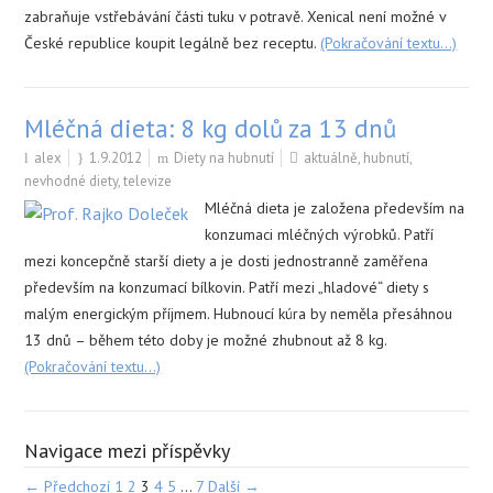
zabraňuje vstřebávání části tuku v potravě. Xenical není možné v
České republice koupit legálně bez receptu.
(Pokračování textu…)
Mléčná dieta: 8 kg dolů za 13 dnů
alex
1.9.2012
Diety na hubnutí
aktuálně
,
hubnutí
,
nevhodné diety
,
televize
Mléčná dieta je založena především na
konzumaci mléčných výrobků. Patří
mezi koncepčně starší diety a je dosti jednostranně zaměřena
především na konzumací bílkovin. Patří mezi „hladové“ diety s
malým energickým příjmem. Hubnoucí kúra by neměla přesáhnou
13 dnů – během této doby je možné zhubnout až 8 kg.
(Pokračování textu…)
Navigace mezi příspěvky
← Předchozí
1
2
3
4
5
…
7
Další →