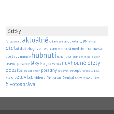
Štítky
aktuálně
antioxidanty
BMI
Adipex retard
Alli
anorexie
cvičení
dieta
dietologové
formování
estetická medicína
DuoSlim
děti
hubnutí
postavy
jojo
Herbalife
Hůlka
jídelníček
kniha
koktejly
nevhodné diety
léky
liposukce
Margita
Lindaxa
Meridia
obezita
poradny
recept
orlistat
pektin
posilování
Reebok
SlimBall
televize
video
vláknina
Xenical
služby
WHR
zelená strava
Zumba
životospráva