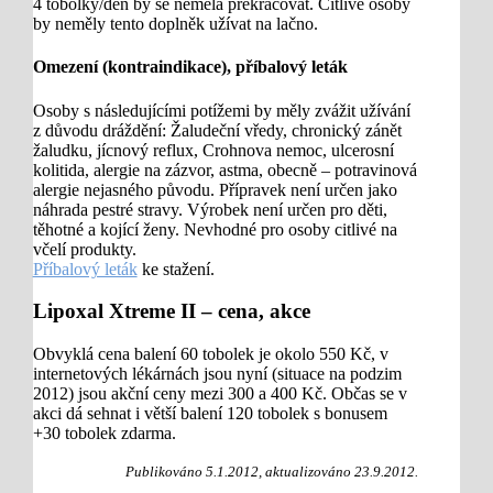
4 tobolky/den by se neměla překračovat. Citlivé osoby
by neměly tento doplněk užívat na lačno.
Omezení (kontraindikace), příbalový leták
Osoby s následujícími potížemi by měly zvážit užívání
z důvodu dráždění: Žaludeční vředy, chronický zánět
žaludku, jícnový reflux, Crohnova nemoc, ulcerosní
kolitida, alergie na zázvor, astma, obecně – potravinová
alergie nejasného původu. Přípravek není určen jako
náhrada pestré stravy. Výrobek není určen pro děti,
těhotné a kojící ženy. Nevhodné pro osoby citlivé na
včelí produkty.
Příbalový leták
ke stažení.
Lipoxal Xtreme II – cena, akce
Obvyklá cena balení 60 tobolek je okolo 550 Kč, v
internetových lékárnách jsou nyní (situace na podzim
2012) jsou akční ceny mezi 300 a 400 Kč. Občas se v
akci dá sehnat i větší balení 120 tobolek s bonusem
+30 tobolek zdarma.
Publikováno 5.1.2012, aktualizováno 23.9.2012.