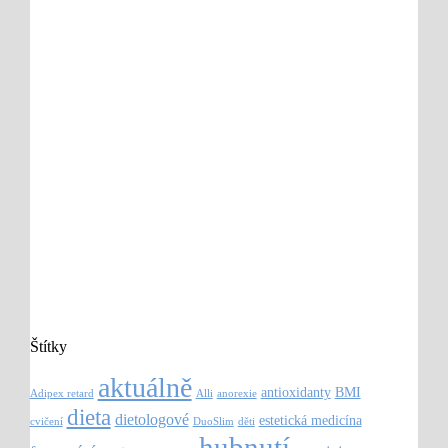
Štítky
aktuálně
antioxidanty
BMI
Adipex retard
Alli
anorexie
dieta
dietologové
estetická medicína
cvičení
DuoSlim
děti
hubnutí