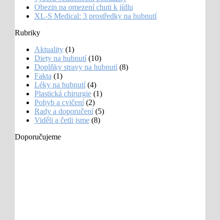
Obezin na omezení chuti k jídlu
XL-S Medical: 3 prostředky na hubnutí
Rubriky
Aktuality
(1)
Diety na hubnutí
(10)
Doplňky stravy na hubnutí
(8)
Fakta
(1)
Léky na hubnutí
(4)
Plastická chirurgie
(1)
Pohyb a cvičení
(2)
Rady a doporučení
(5)
Viděli a četli jsme
(8)
Doporučujeme