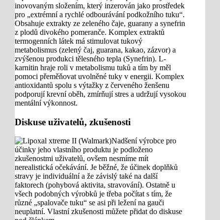
inovovaným složením, který inzerován jako prostředek
pro „extrémní a rychlé odbourávání podkožního tuku“.
Obsahuje extrakty ze zeleného čaje, guarany a synefrin
z plodů divokého pomeranče. Komplex extraktů
termogenních látek má stimulovat tukový
metabolismus (zelený čaj, guarana, kakao, zázvor) a
zvýšenou produkci tělesného tepla (Synefrin). L-
karnitin hraje roli v metabolismu tuků a tím by měl
pomoci přeměňovat uvolněné tuky v energii. Komplex
antioxidantů spolu s výtažky z červeného ženšenu
podporují krevní oběh, zmírňují stres a udržují vysokou
mentální výkonnost.
Diskuse uživatelů, zkušenosti
Nadšení výrobce pro
účinky jeho vlastního produktu je podloženo
zkušenostmi uživatelů, ovšem nesmíme mít
nerealistická očekávání. Je běžné, že účinek doplňků
stravy je individuální a že závislý také na další
faktorech (pohybová aktivita, stravování). Ostatně u
všech podobných výrobků je třeba počítat s tím, že
různé „spalovače tuku“ se asi při ležení na gauči
neuplatní. Vlastní zkušenosti můžete přidat do diskuse