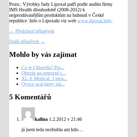
Pozn.: Výrobky řady Lipoxal patří podle auditu firmy
IMS Health dlouhodobě (2008-2012) k
nejprodávanějším produktům na hubnutí v České
republice. Info o Lipoxalu viz web
www.lipoxal.info
.
← Předchozí příspěvek
Další příspěvek →
Mohlo by vás zajímat
Co je Chlorella? Pro...
Obezin na omezení c...
XL-S Medical: 3 pros...
Ovoce acai berry sni...
5 Komentářů
kalina
1.2.2012 v 21:46
já jsem teda nezhubla ani kilo…