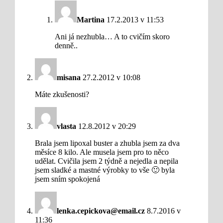
Martina
17.2.2013 v 11:53
Ani já nezhubla… A to cvičím skoro
denně..
misana
27.2.2012 v 10:08
Máte zkušenosti?
vlasta
12.8.2012 v 20:29
Brala jsem lipoxal buster a zhubla jsem za dva
měsíce 8 kilo. Ale musela jsem pro to něco
udělat. Cvičila jsem 2 týdně a nejedla a nepila
jsem sladké a mastné výrobky to vše 🙂 byla
jsem sním spokojená
lenka.cepickova@email.cz
8.7.2016 v
11:36