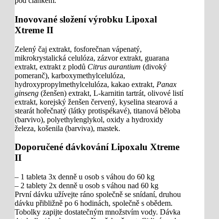
pod článkem.
Inovované složení výrobku Lipoxal
Xtreme II
Zelený čaj extrakt, fosforečnan vápenatý,
mikrokrystalická celulóza, zázvor extrakt, guarana
extrakt, extrakt z plodů
Citrus aurantium
(divoký
pomeranč), karboxymethylcelulóza,
hydroxypropylmethylcelulóza, kakao extrakt,
Panax
ginseng
(ženšen) extrakt, L-karnitin tartrát, olivové listí
extrakt, korejský ženšen červený, kyselina stearová a
stearát hořečnatý (látky protispékavé), titanová běloba
(barvivo), polyethylenglykol, oxidy a hydroxidy
železa, košenila (barviva), mastek.
Doporučené dávkování Lipoxalu Xtreme
II
– 1 tableta 3x denně u osob s váhou do 60 kg
– 2 tablety 2x denně u osob s váhou nad 60 kg
První dávku užívejte ráno společně se snídaní, druhou
dávku přibližně po 6 hodinách, společně s obědem.
Tobolky zapijte dostatečným množstvím vody. Dávka