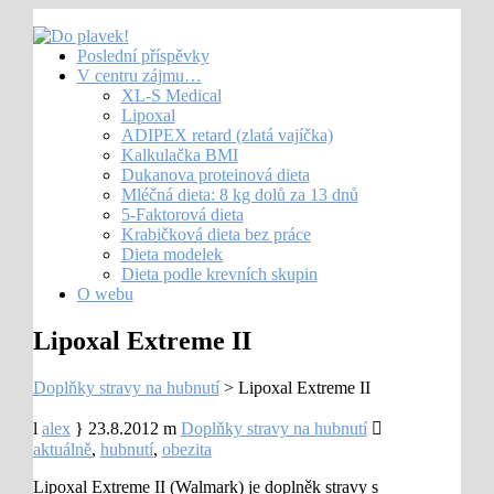
Poslední příspěvky
V centru zájmu…
XL-S Medical
Lipoxal
ADIPEX retard (zlatá vajíčka)
Kalkulačka BMI
Dukanova proteinová dieta
Mléčná dieta: 8 kg dolů za 13 dnů
5-Faktorová dieta
Krabičková dieta bez práce
Dieta modelek
Dieta podle krevních skupin
O webu
Lipoxal Extreme II
Doplňky stravy na hubnutí
>
Lipoxal Extreme II
alex
23.8.2012
Doplňky stravy na hubnutí
aktuálně
,
hubnutí
,
obezita
Lipoxal Extreme II (Walmark) je doplněk stravy s