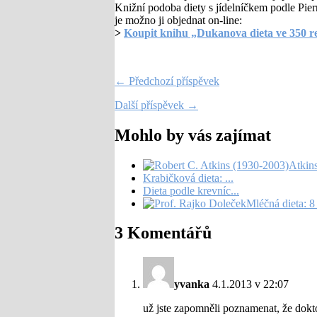
Knižní podoba diety s jídelníčkem podle Pie
je možno ji objednat on-line:
>
Koupit knihu „Dukanova dieta ve 350 r
← Předchozí příspěvek
Další příspěvek →
Mohlo by vás zajímat
Atkin
Krabičková dieta: ...
Dieta podle krevníc...
Mléčná dieta: 8 
3 Komentářů
yvanka
4.1.2013 v 22:07
už jste zapomněli poznamenat, že dokt