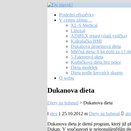
Poslední příspěvky
V centru zájmu…
XL-S Medical
Lipoxal
ADIPEX retard (zlatá vajíčka)
Kalkulačka BMI
Dukanova proteinová dieta
Mléčná dieta: 8 kg dolů za 13 d
5-Faktorová dieta
Krabičková dieta bez práce
Dieta modelek
Dieta podle krevních skupin
O webu
Dukanova dieta
Diety na hubnutí
>
Dukanova dieta
alex
25.10.2012
Diety na hubnutí
akt
Dukanova dieta je dietní program, který již př
Dukan. V současnosti je nejpopulárnějším di