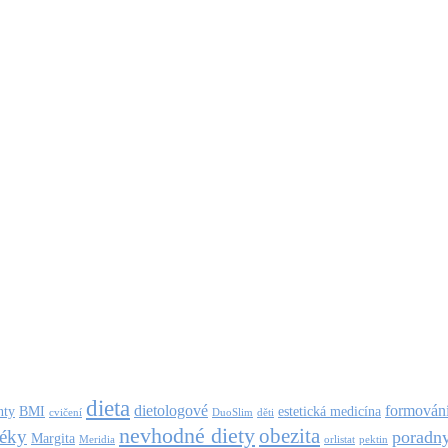
dieta
dietologové
formování
nty
BMI
estetická medicína
cvičení
DuoSlim
děti
nevhodné diety
obezita
léky
poradn
Margita
Meridia
orlistat
pektin