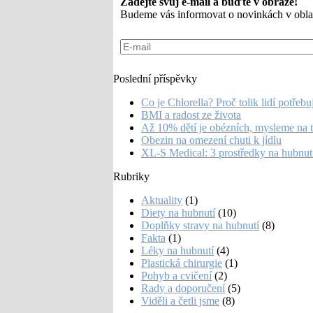
Zadejte svůj e-mail a buďte v obraze!
Budeme vás informovat o novinkách v oblas
Poslední příspěvky
Co je Chlorella? Proč tolik lidí potřebu
BMI a radost ze života
Až 10% dětí je obézních, mysleme na 
Obezin na omezení chuti k jídlu
XL-S Medical: 3 prostředky na hubnut
Rubriky
Aktuality
(1)
Diety na hubnutí
(10)
Doplňky stravy na hubnutí
(8)
Fakta
(1)
Léky na hubnutí
(4)
Plastická chirurgie
(1)
Pohyb a cvičení
(2)
Rady a doporučení
(5)
Viděli a četli jsme
(8)