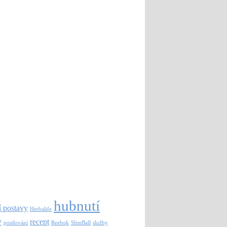
hubnutí
 postavy
Herbalife
y
recept
posilování
Reebok
SlimBall
služby