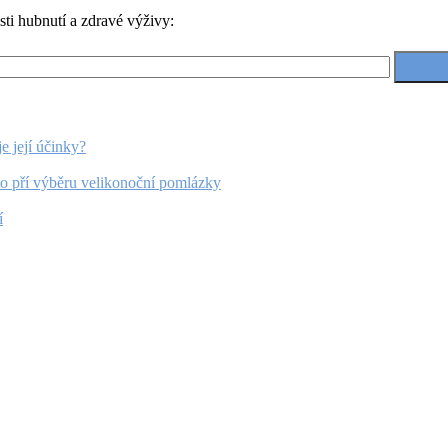
ti hubnutí a zdravé výživy:
je její účinky?
to pří výběru velikonoční pomlázky
í