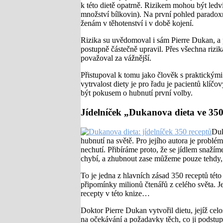
k této dietě opatrně. Rizikem mohou být le
množství bílkovin). Na první pohled paradox
ženám v těhotenství i v době kojení.
Rizika su uvědomoval i sám Pierre Dukan, a 
postupně částečně upravil. Přes všechna rizi
považoval za vážnější.
Přistupoval k tomu jako člověk s praktickými
vytrvalost diety je pro řadu je pacientů klíč
být pokusem o hubnutí první volby.
Jídelníček „Dukanova dieta ve 350
Duk
hubnutí na světě. Pro jejího autora je probl
nechutí. Přibíráme proto, že se jídlem snažím
chybí, a zhubnout zase můžeme pouze tehdy, 
To je jedna z hlavních zásad 350 receptů této
připomínky milionů čtenářů z celého světa. J
recepty v této knize…
Doktor Pierre Dukan vytvořil dietu, jejíž ce
na očekávání a požadavky těch, co ji podstup