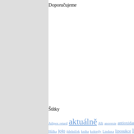
Doporučujeme
Štítky
aktuálně
antioxida
Adipex retard
Alli
anorexie
jojo
liposukce
Hůlka
jídelníček
kniha
koktejly
Lindaxa