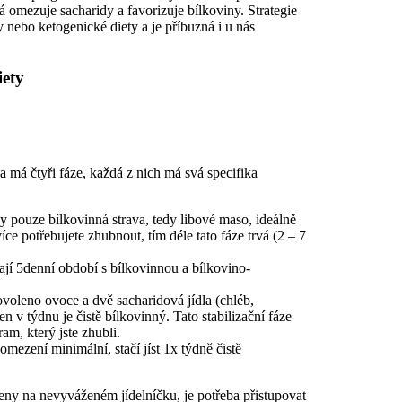
rá omezuje sacharidy a favorizuje bílkoviny. Strategie
 nebo ketogenické diety a je příbuzná i u nás
iety
 má čtyři fáze, každá z nich má svá specifika
y pouze bílkovinná strava, tedy libové maso, ideálně
ce potřebujete zhubnout, tím déle tato fáze trvá (2 – 7
dají 5denní období s bílkovinnou a bílkovino-
voleno ovoce a dvě sacharidová jídla (chléb,
n v týdnu je čistě bílkovinný. Tato stabilizační fáze
am, který jste zhubli.
 omezení minimální, stačí jíst 1x týdně čistě
eny na nevyváženém jídelníčku, je potřeba přistupovat