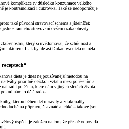
dvinové komplikace (v důsledku konzumace velkého
ně je kontraindikací i cukrovka. Také se nedoporučuje
proto také původní stravovací schema a jídelníček
ka jednostranného stravování ovšem rizika obezity
 zkušenostmi, který si uvědomoval, že schůdnost a
ovým faktorem. I tak by ale asi Dukanova dieta neměla
 receptech“
anova dieta je dnes nejpoužívanější metodou na
ém nadváhy prioritně otázkou vztahu mezi potěšením a
e nahradit potěšení, které nám v jiných sférách života
pokud nám to dělá radost.
 knihy, kterou během let upravily a zdokonalily
ednoduché na přípravu, šťavnaté a lehké – takové jsou
losvětový úspěch je založen na tom, že přesně odpovídá
ují.