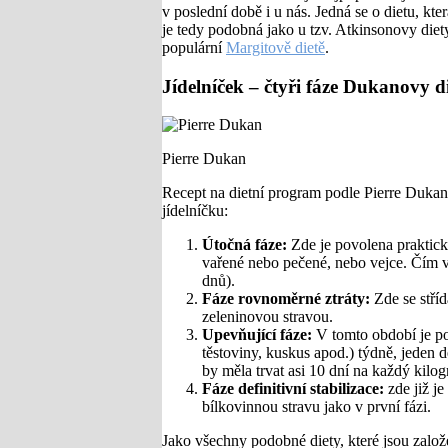
v poslední době i u nás. Jedná se o dietu, kte
je tedy podobná jako u tzv. Atkinsonovy diety
populární
Margitově dietě
.
Jídelníček – čtyři fáze Dukanovy d
Pierre Dukan
Recept na dietní program podle Pierre Dukana
jídelníčku:
Útočná fáze:
Zde je povolena praktick
vařené nebo pečené, nebo vejce. Čím ví
dnů).
Fáze rovnoměrné ztráty:
Zde se stří
zeleninovou stravou.
Upevňující fáze:
V tomto období je po
těstoviny, kuskus apod.) týdně, jeden de
by měla trvat asi 10 dní na každý kilogr
Fáze definitivní stabilizace:
zde již je
bílkovinnou stravu jako v první fázi.
Jako všechny podobné diety, které jsou založ