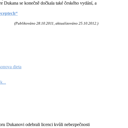
rre Dukana se konečně dočkala také českého vydání, a
eceptech“
(Publikováno 28.10.2011, aktualizováno 25.10.2012.)
sonova dieta
k...
oru Dukanovi odebrali licenci kvůli nebezpečnosti