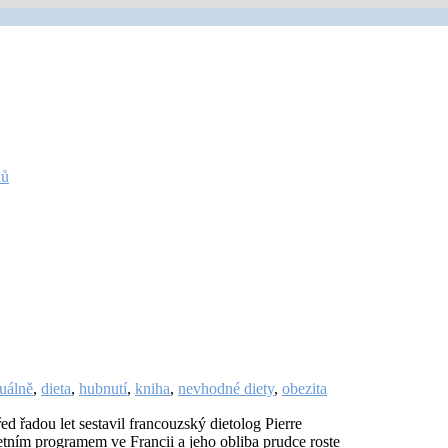
nů
uálně
,
dieta
,
hubnutí
,
kniha
,
nevhodné diety
,
obezita
ed řadou let sestavil francouzský dietolog Pierre
etním programem ve Francii a jeho obliba prudce roste