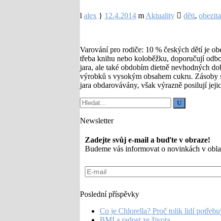
alex
12.4.2014
Aktuality
děti
,
obezita
Varování pro rodiče: 10 % českých dětí je ob
třeba knihu nebo koloběžku, doporučují odbor
jara, ale také obdobím dietně nevhodných dob
výrobků s vysokým obsahem cukru. Zásoby slad
jara obdarovávány, však výrazně posilují jeji
Newsletter
Zadejte svůj e-mail a buďte v obraze!
Budeme vás informovat o novinkách v oblas
Poslední příspěvky
Co je Chlorella? Proč tolik lidí potřebu
BMI a radost ze života