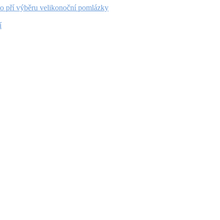
to pří výběru velikonoční pomlázky
í