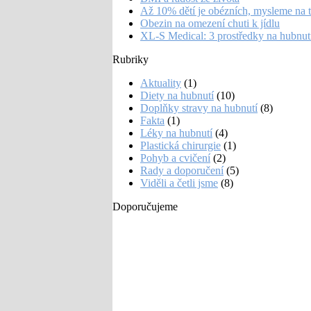
Až 10% dětí je obézních, mysleme na 
Obezin na omezení chuti k jídlu
XL-S Medical: 3 prostředky na hubnut
Rubriky
Aktuality
(1)
Diety na hubnutí
(10)
Doplňky stravy na hubnutí
(8)
Fakta
(1)
Léky na hubnutí
(4)
Plastická chirurgie
(1)
Pohyb a cvičení
(2)
Rady a doporučení
(5)
Viděli a četli jsme
(8)
Doporučujeme