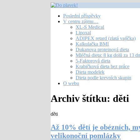
Poslední příspěvky
V centru zájmu…
XL-S Medical
Lipoxal
ADIPEX retard (zlatá vajíčka)
Kalkulačka BMI
Dukanova proteinová dieta
Mléčná dieta: 8 kg dolů za 13 d
5-Faktorová dieta
Krabičková dieta bez práce
Dieta modelek
Dieta podle krevních skupin
O webu
Archiv štítku:
děti
děti
Až 10% dětí je obézních, m
velikonoční pomlázky