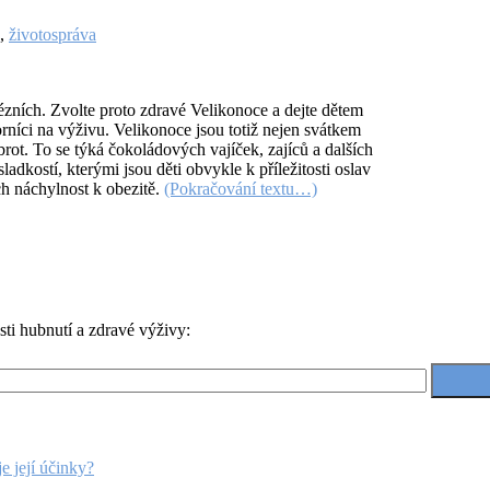
,
životospráva
ézních. Zvolte proto zdravé Velikonoce a dejte dětem
níci na výživu. Velikonoce jsou totiž nejen svátkem
rot. To se týká čokoládových vajíček, zajíců a dalších
kostí, kterými jsou děti obvykle k příležitosti oslav
ch náchylnost k obezitě.
(Pokračování textu…)
ti hubnutí a zdravé výživy:
je její účinky?