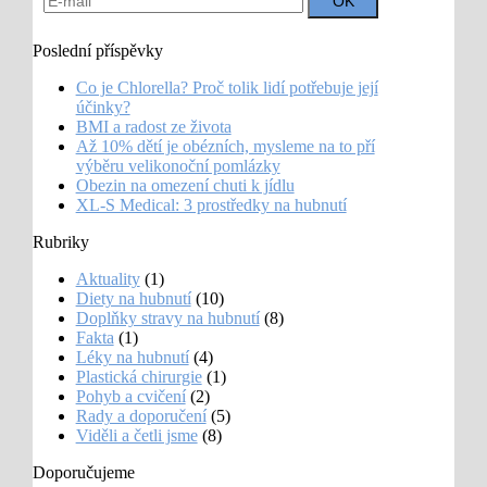
Poslední příspěvky
Co je Chlorella? Proč tolik lidí potřebuje její
účinky?
BMI a radost ze života
Až 10% dětí je obézních, mysleme na to pří
výběru velikonoční pomlázky
Obezin na omezení chuti k jídlu
XL-S Medical: 3 prostředky na hubnutí
Rubriky
Aktuality
(1)
Diety na hubnutí
(10)
Doplňky stravy na hubnutí
(8)
Fakta
(1)
Léky na hubnutí
(4)
Plastická chirurgie
(1)
Pohyb a cvičení
(2)
Rady a doporučení
(5)
Viděli a četli jsme
(8)
Doporučujeme