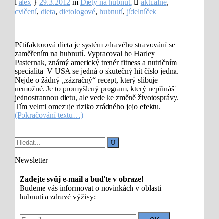
alex
29.3.2012
Diety na hubnutí
aktuálně
,
cvičení
,
dieta
,
dietologové
,
hubnutí
,
jídelníček
Pětifaktorová dieta je systém zdravého stravování se
zaměřením na hubnutí. Vypracoval ho Harley
Pasternak, známý americký trenér fitness a nutričním
specialita. V USA se jedná o skutečný hit číslo jedna.
Nejde o žádný „zázračný“ recept, který slibuje
nemožné. Je to promyšlený program, který nepřináší
jednostrannou dietu, ale vede ke změně životosprávy.
Tím velmi omezuje riziko zrádného jojo efektu.
(Pokračování textu…)
Newsletter
Zadejte svůj e-mail a buďte v obraze!
Budeme vás informovat o novinkách v oblasti
hubnutí a zdravé výživy: