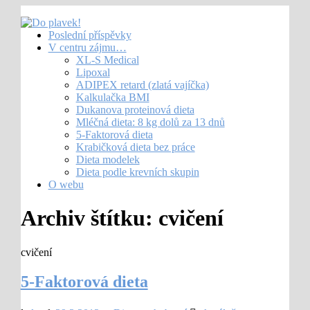
Poslední příspěvky
V centru zájmu…
XL-S Medical
Lipoxal
ADIPEX retard (zlatá vajíčka)
Kalkulačka BMI
Dukanova proteinová dieta
Mléčná dieta: 8 kg dolů za 13 dnů
5-Faktorová dieta
Krabičková dieta bez práce
Dieta modelek
Dieta podle krevních skupin
O webu
Archiv štítku:
cvičení
cvičení
5-Faktorová dieta