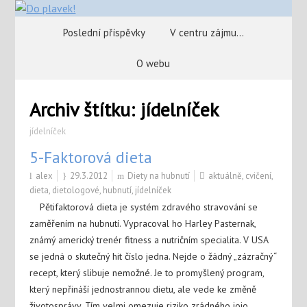
Poslední příspěvky
V centru zájmu…
O webu
Archiv štítku:
jídelníček
jídelníček
5-Faktorová dieta
alex
29.3.2012
Diety na hubnutí
aktuálně
,
cvičení
,
dieta
,
dietologové
,
hubnutí
,
jídelníček
Pětifaktorová dieta je systém zdravého stravování se
zaměřením na hubnutí. Vypracoval ho Harley Pasternak,
známý americký trenér fitness a nutričním specialita. V USA
se jedná o skutečný hit číslo jedna. Nejde o žádný „zázračný“
recept, který slibuje nemožné. Je to promyšlený program,
který nepřináší jednostrannou dietu, ale vede ke změně
životosprávy. Tím velmi omezuje riziko zrádného jojo