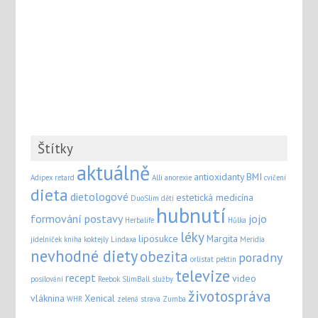
Štítky
aktuálně
antioxidanty
BMI
Adipex retard
Alli
anorexie
cvičení
dieta
dietologové
estetická medicína
DuoSlim
děti
hubnutí
formování postavy
jojo
Herbalife
Hůlka
léky
liposukce
Margita
jídelníček
kniha
koktejly
Lindaxa
Meridia
nevhodné diety
obezita
poradny
orlistat
pektin
televize
recept
video
posilování
Reebok
SlimBall
služby
životospráva
vláknina
Xenical
WHR
zelená strava
Zumba