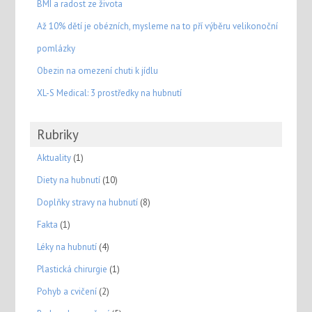
BMI a radost ze života
Až 10% dětí je obézních, mysleme na to pří výběru velikonoční
pomlázky
Obezin na omezení chuti k jídlu
XL-S Medical: 3 prostředky na hubnutí
Rubriky
Aktuality
(1)
Diety na hubnutí
(10)
Doplňky stravy na hubnutí
(8)
Fakta
(1)
Léky na hubnutí
(4)
Plastická chirurgie
(1)
Pohyb a cvičení
(2)